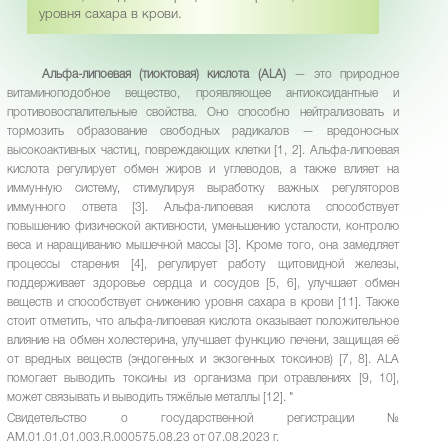
уровня сахара в крови.
Альфа-липоевая (тиоктовая) кислота (ALA)
— это природное
витаминоподобное вещество, проявляющее антиоксидантные и
противовоспалительные свойства. Оно способно нейтрализовать и
тормозить образование свободных радикалов — вредоносных
высокоактивных частиц, повреждающих клетки [1, 2]. Альфа-липоевая
кислота регулирует обмен жиров и углеводов, а также влияет на
иммунную систему, стимулируя выработку важных регуляторов
иммунного ответа [3]. Альфа-липоевая кислота способствует
повышению физической активности, уменьшению усталости, контролю
веса и наращиванию мышечной массы [3]. Кроме того, она замедляет
процессы старения [4], регулирует работу щитовидной железы,
поддерживает здоровье сердца и сосудов [5, 6], улучшает обмен
веществ и способствует снижению уровня сахара в крови [11]. Также
стоит отметить, что альфа-липоевая кислота оказывает положительное
влияние на обмен холестерина, улучшает функцию печени, защищая её
от вредных веществ (эндогенных и экзогенных токсинов) [7, 8]. ALA
помогает выводить токсины из организма при отравлениях [9, 10],
может связывать и выводить тяжёлые металлы [12]. "
Свидетельство о государственной регистрации №
AM.01.01.01.003.R.000575.08.23 от 07.08.2023 г.