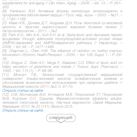
supplements for anti-aging // Clin. Interv. Aging. – 2006. – Vol. 13. – P. 261–
265
[6]. Капелько В.И. Активные формы кислорода, антиоксиданты и
профилактика заболе-ваний сердца // Русс. мед. журн. – 2003. – №21. –
С. 1185–1188.
[7]. Маев И.В., Дичева Д.Т., Андреев Д.Н. Роль тиоктовой (α-липоевой)
кислоты в тера-пии неалкогольной жировой болезни печени //
Гастроэнтерология. – 2011. – №2.
[8]. Park K.G., Min A.K., Koh E.H. et al. Alpha-lipoic acid decreases hepatic
lipogenesis through adenosine monophosphate-activated protein kinase
(AMPK)-dependent and AMPKindepend-ent pathways // Hepatology. –
2008. – Vol. 48. – P. 1477–1486.
[9]. Chapman L., Chan H.M. The influence of nutrition on methyl mercury
intoxication //Environ. Health Perspect. – 2000. – Vol. 108, Suppl. 1. – P. 29–
56.
[10]. Gregus Z., Stein A.F., Varga F., Klaassen C.D. Effect of lipoic acid on
biliary excretion of glutathione and metals // Toxicol. Appl. Pharmacol. –
1992. – Vol. 114 (1). – P. 88–96.
[11]. Мохорт Т.В., Белорусский государственный медицинский
университет: Альфа-липоевая кислота: полифакторное влияние и
обоснование возможностей использования при сахарном диабете //
Медицинские новости, 2011, №3. С. 67-70.
Открыть статью на сайте
[12]. О.В. Молчанова В.И. Кочкаров М.В. Покровский Т.Г. Покровская
М.В. Корокин О.С. Гудырев. Фармакологические эффекты альфа-
липоевой (тиоктовой) кислоты. Научные ведомости. Серия Медицина.
Фармация. 2012. № 22 (141). Выпуск 20/3.
Открыть статью на сайте