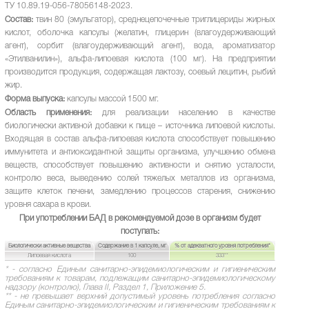
ТУ 10.89.19-056-78056148-2023.
Состав:
твин 80 (эмульгатор), среднецепочечные триглицериды жирных
кислот, оболочка капсулы (желатин, глицерин (влагоудерживающий
агент), сорбит (влагоудерживающий агент), вода, ароматизатор
«Этилванилин»), альфа-липоевая кислота (100 мг). На предприятии
производится продукция, содержащая лактозу, соевый лецитин, рыбий
жир.
Форма выпуска:
капсулы массой 1500 мг.
Область применения:
для реализации населению в качестве
биологически активной добавки к пище – источника липоевой кислоты.
Входящая в состав альфа-липоевая кислота способствует повышению
иммунитета и антиоксидантной защиты организма, улучшению обмена
веществ, способствует повышению активности и снятию усталости,
контролю веса, выведению солей тяжелых металлов из организма,
защите клеток печени, замедлению процессов старения, снижению
уровня сахара в крови.
При употреблении БАД в рекомендуемой дозе в организм будет
поступать:
Биологически активные вещества
Содержание в 1 капсуле, мг
% от адекватного уровня потребления*
Липоевая кислота
100
333**
* - согласно Единым санитарно-эпидемиологическим и гигиеническим
требованиям к товарам, подлежащим санитарно-эпидемиологическому
надзору (контролю), Глава II, Раздел 1, Приложение 5.
** - не превышает верхний допустимый уровень потребления согласно
Единым санитарно-эпидемиологическим и гигиеническим требованиям к