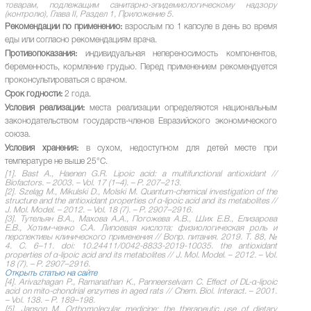
товарам, подлежащим санитарно-эпидемиологическому надзору
(контролю), Глава II, Раздел 1, Приложение 5.
Рекомендации по применению:
взрослым по 1 капсуле в день во время
еды или согласно рекомендациям врача.
Противопоказания:
индивидуальная непереносимость компонентов,
беременность, кормление грудью. Перед применением рекомендуется
проконсультироваться с врачом.
Срок годности:
2 года.
Условия реализации:
места реализации определяются национальным
законодательством государств-членов Евразийского экономического
союза.
Условия хранения:
в сухом, недоступном для детей месте при
температуре не выше 25°С.
[1]. Bast A., Haenen G.R. Lipoic acid: a multifunctional antioxidant //
Biofactors. – 2003. – Vol. 17 (1–4). – P. 207–213.
[2]. Szeląg M., Mikulski D., Molski M. Quantum-chemical investigation of the
structure and the antioxidant properties of α-lipoic acid and its metabolites //
J. Mol. Model. – 2012. – Vol. 18 (7). – P. 2907–2916.
[3]. Тутельян В.А., Махова А.А., Погожева А.В., Ших Е.В., Елизарова
Е.В., Хотим-ченко С.А. Липоевая кислота: физиологическая роль и
перспективы клинического применения // Вопр. питания. 2019. Т. 88, №
4. С. 6–11. doi: 10.24411/0042-8833-2019-10035. the antioxidant
properties of α-lipoic acid and its metabolites // J. Mol. Model. – 2012. – Vol.
18 (7). – P. 2907–2916.
Открыть статью на сайте
[4]. Arivazhagan P., Ramanathan K., Panneerselvam C. Effect of DL-α-lipoic
acid on mito-chondrial enzymes in aged rats // Chem. Biol. Interact. – 2001.
– Vol. 138. – P. 189–198.
[5]. Janson M. Orthomolecular medicine: the therapeutic use of dietary